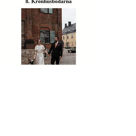
8. Kronhusbodarna
Gå till Google Maps
Ett urbant hörn av Göteborg med
historisk tegelarkitektur och
kullerstensbelagda gårdar för dig som
gillar stadskänslan.