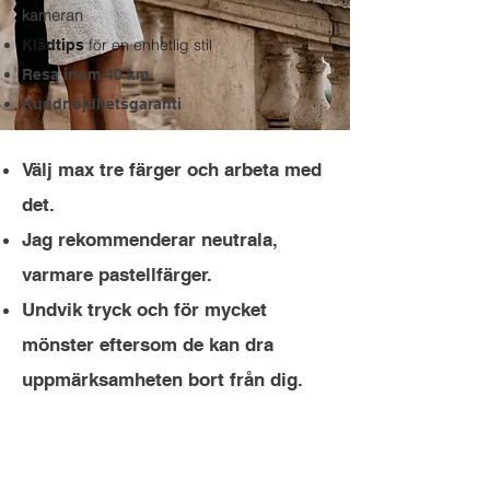
kameran
för en enhetlig stil
Klädtips
Resa inom 40 km
Kundnöjdhetsgaranti
Välj max tre färger och arbeta med
det.
Jag rekommenderar neutrala,
varmare pastellfärger.
Undvik tryck och för mycket
mönster eftersom de kan dra
uppmärksamheten bort från dig.