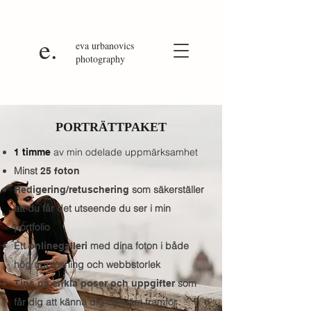
e.
eva
urbanovics
photography
PORTRÄTTPAKET
av min odelade uppmärksamhet
1 timme
Minst
25 foton
som säkerställer
Redigering/retuschering
att du får det utseende du ser i min
portfolio
Ett
med dina foton i både
onlinegalleri
hög upplösning och webbstorlek
som
Tips på enkla poser och uppgifter
får dig att känna dig bekväm framför